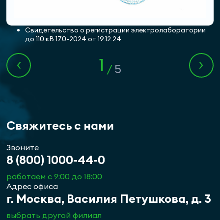
Свидетельство о регистрации электролаборатории
Свидетельство НКО СРО «БашстройТЭК» №184-02-
Знак доверия D-U-N-S REGISTERED.
до 110 кВ 170-2024 от 19.12.24
Система менеджмента качества ГОСТ P ISO 9001.
0203-02-23к16.
Свидетельство лаборатории неразрушающего
контроля.
4
1
/
5
3
2
/
5
/
5
/
5
5
/
5
Свяжитесь с нами
Звоните
8 (800) 1000-44-0
работаем с 9:00 до 18:00
Адрес офиса
г. Москва, Василия Петушкова, д. 3
выбрать другой филиал