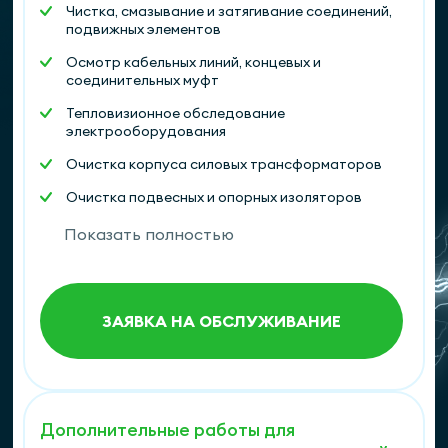
Чистка, смазывание и затягивание соединений,
подвижных элементов
Осмотр кабельных линий, концевых и
соединительных муфт
Тепловизионное обследование
электрооборудования
Очистка корпуса силовых трансформаторов
Очистка подвесных и опорных изоляторов
Контроль соответствия рабочих токов и
Показать полностью
напряжения нормативным показателям
Проверка механических блокировок
Покраска корпуса силового трансформатора
ЗАЯВКА НА ОБСЛУЖИВАНИЕ
Визуальный осмотр на предмет трещин
изоляторов
Доливка масла в трансформатор
Дополнительные работы для
Фотоотчет о проделанных работах и дефектах