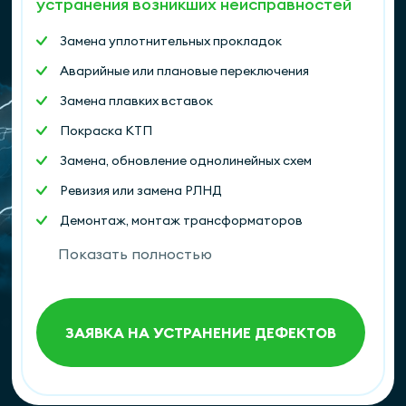
устранения возникших неисправностей
Нанесение оперативных наименований
Замена уплотнительных прокладок
Аварийные или плановые переключения
Замена плавких вставок
Покраска КТП
Замена, обновление однолинейных схем
Ревизия или замена РЛНД
Демонтаж, монтаж трансформаторов
Испытание силового трансформатора
Показать полностью
Устранение иных дефектов и обнаруженных
неполадок
Продажа трансформаторного масла
ЗАЯВКА НА УСТРАНЕНИЕ ДЕФЕКТОВ
Регулировка выключателей нагрузки
Назначение ответственного лица из числа
персонала ООО «ЭнергоСервис»