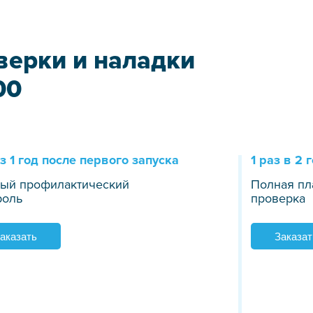
верки и наладки
00
з 1 год после первого запуска
1 раз в 2 
ый профилактический
Полная пл
роль
проверка
аказать
Заказат