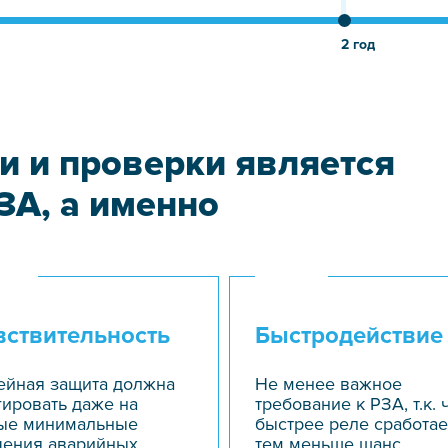
2 год
и и проверки является
ЗА, а именно
вствительность
Быстродействие
ейная защита должна
Не менее важное
гировать даже на
требование к РЗА, т.к. 
ые минимальные
быстрее реле сработае
чения аварийных
тем меньше шанс