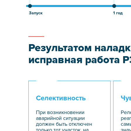
Запуск
1 год
Результатом наладк
исправная работа Р
Селективность
Чу
При возникновении
Рел
аварийной ситуации
реа
должен быть отключен
сам
только тот участок, на
зна