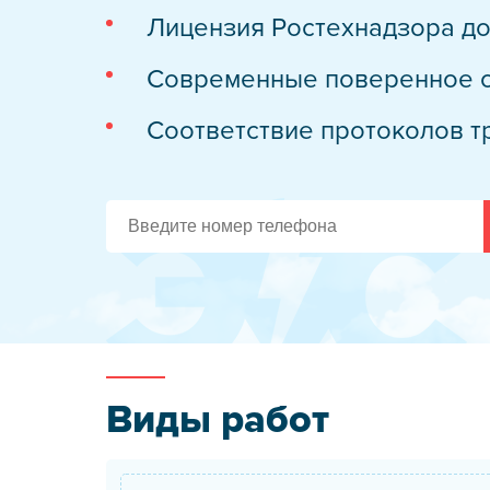
Лицензия Ростехнадзора до
Испытания сре
Техническое о
Современные поверенное 
Обслуживание 
Соответствие протоколов 
Высоковольтно
Электрообогре
Новости
О компании
Реквизиты
Стать подря
Виды работ
Учебный цен