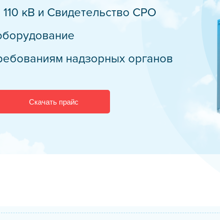
 110 кВ и Свидетельство СРО
дств защиты
бслуживание
оборудование
трансформаторов
требованиям надзорных органов
е оборудование
в
Скачать прайс
дчиком
тр