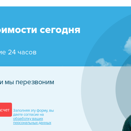
оимости сегодня
ие 24 часов
 и мы перезвоним
асчет
Заполняя эту форму, вы
даете
согласие на
обработку
ваших
персональных
данных