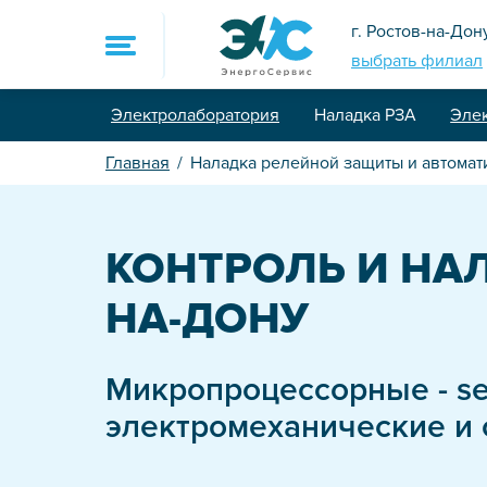
г. Ростов-на-Дон
выбрать филиал
Электролаборатория
Наладка РЗА
Эле
8 (800) 775-90-7
Главная
Наладка релейной защиты и автомат
sale@energoservi
Главная
КОНТРОЛЬ И НА
Услуги
НА-ДОНУ
Электролаборат
Микропроцессорные - sep
Контроль и на
электромеханические и 
Проектировани
Промышленный