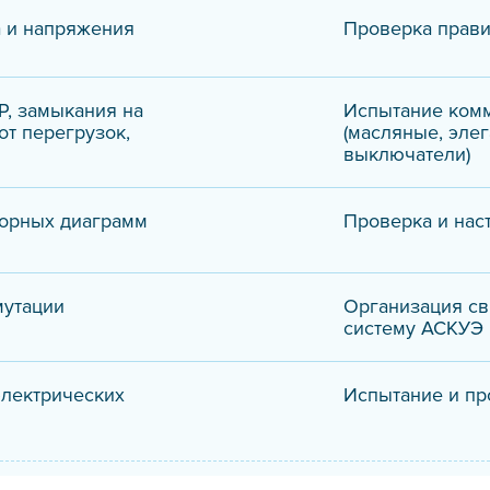
а и напряжения
Проверка прави
Р, замыкания на
Испытание комм
от перегрузок,
(масляные, эле
выключатели)
торных диаграмм
Проверка и нас
мутации
Организация св
систему АСКУЭ
электрических
Испытание и пр