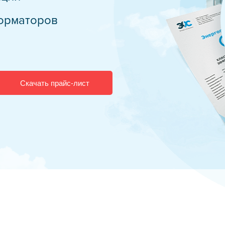
дств защиты
орматоров
бслуживание
трансформаторов
е оборудование
Скачать прайс-лист
в
дчиком
тр