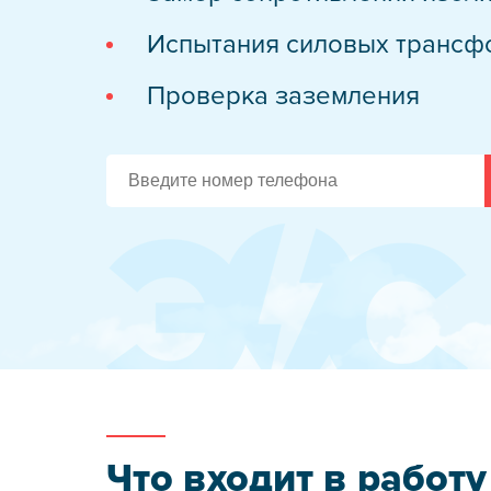
Испытания сре
Испытания силовых трансф
Техническое о
Проверка заземления
Обслуживание 
Высоковольтно
Электрообогре
Новости
О компании
Реквизиты
Стать подря
Учебный цен
Что входит в работу