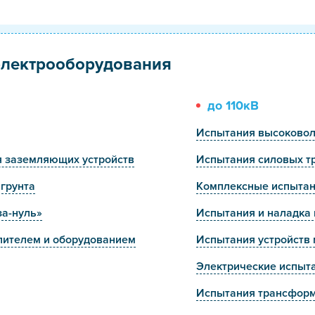
электрооборудования
до 110кВ
Испытания высоковол
я заземляющих устройств
Испытания силовых т
грунта
Комплексные испытан
за-нуль»
Испытания и наладка
лителем и оборудованием
Испытания устройств
Электрические испыт
Испытания трансформ