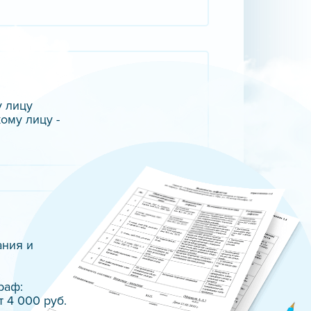
у лицу
ому лицу -
ания и
раф:
т 4 000 руб.