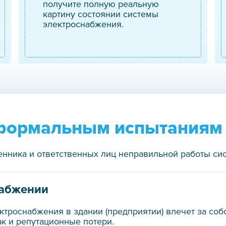
получите полную реальную
картину состоянии системы
электроснабжения.
 формальным испытаниям
нника и ответственных лиц неправильной работы си
набжении
троснабжения в здании (предприятии) влечет за соб
к и репутационные потери.