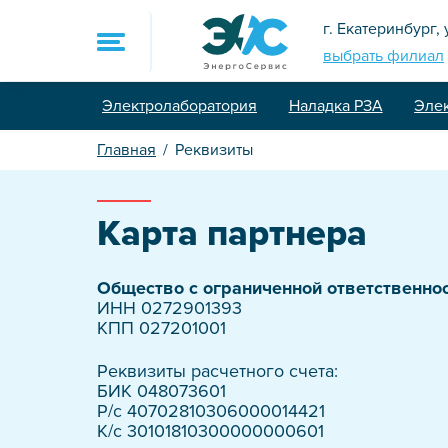
г. Екатеринбург,
выбрать филиал
Электролаборатория
Наладка РЗА
Эле
8 (800) 775-90-7
Главная
Реквизиты
sale@energoservi
Главная
Карта партнера
Услуги
Общество с ограниченной ответственно
ИНН 0272901393
Электролаборат
КПП 027201001
Контроль и нал
Реквизиты расчетного счета:
БИК 048073601
Проектировани
Р/с 40702810306000014421
К/с 30101810300000000601
Промышленный