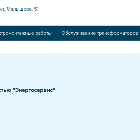
 ул. Малышева, 51
ктромонтажные работы
Обслуживание трансформаторов
2
se.ru
стью "Энергосервис"
ория до 110кВ
адка релейной защиты
е электрики
 электромонтаж