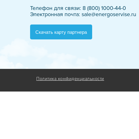
Испытания сре
Телефон для связи: 8 (800) 1000-44-0
Электронная почта: sale@energoservise.ru
Техническое о
Обслуживание 
Скачать карту партнера
Высоковольтно
Электрообогре
Новости
Политика конфиденциальности
О компании
Реквизиты
Стать подря
Учебный цен