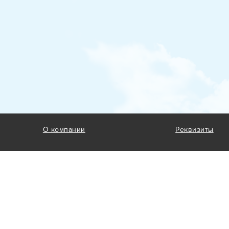
дств защиты
бслуживание
трансформаторов
е оборудование
в
О компании
Реквизиты
дчиком
тр