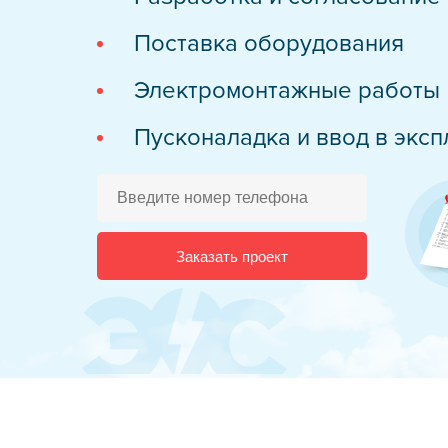
Испытания сре
Поставка оборудования
Техническое о
Электромонтажные работы
Обслуживание 
Пусконаладка и ввод в экс
Высоковольтно
Электрообогре
Новости
Заказать проект
О компании
Реквизиты
Стать подря
Учебный цен