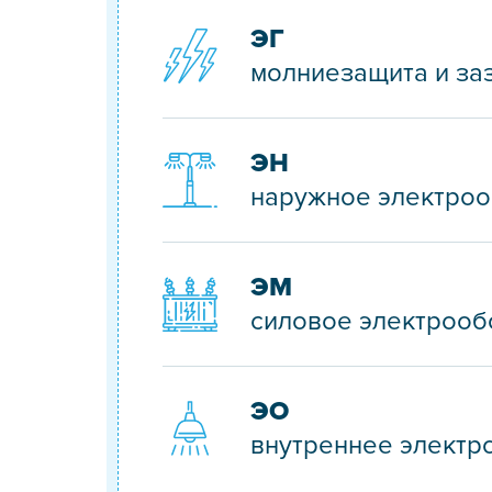
ЭГ
молниезащита и за
ЭН
наружное электро
ЭМ
силовое электрооб
ЭО
внутреннее элект