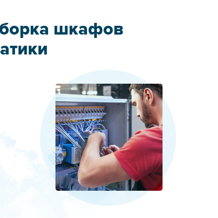
сборка шкафов
матики