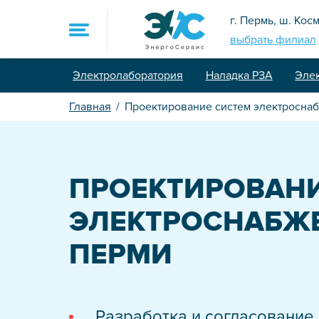
г. Пермь, ш. Кос
выбрать филиал
Электролаборатория
Наладка РЗА
Эле
8 (800) 775-90-7
Главная
Проектирование систем электросна
sale@energoservi
Главная
ПРОЕКТИРОВАНИ
Услуги
ЭЛЕКТРОСНАБЖЕ
Электролаборат
ПЕРМИ
Контроль и нал
Проектировани
Промышленный
Разработка и согласование