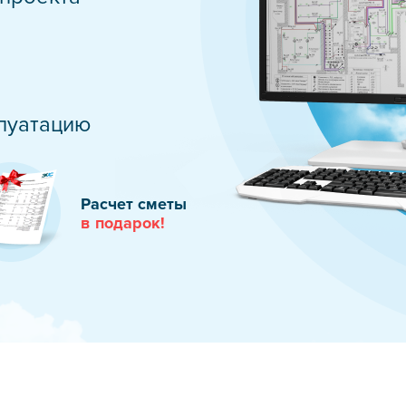
дств защиты
бслуживание
трансформаторов
плуатацию
е оборудование
в
Расчет сметы
в подарок!
дчиком
тр