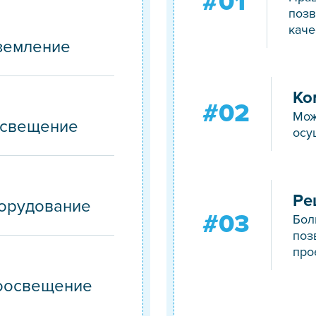
#01
позв
каче
земление
Ко
#02
Мож
освещение
осу
Ре
орудование
#03
Бол
поз
про
роосвещение