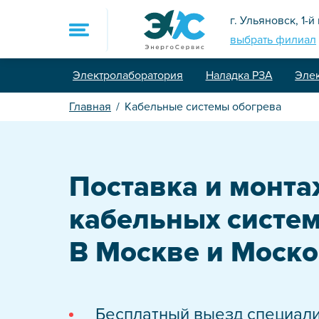
г. Ульяновск, 1-й
выбрать филиал
Электролаборатория
Наладка РЗА
Эле
8 (800) 775-90-7
Главная
Кабельные системы обогрева
sale@energoservi
Главная
Поставка и монта
Услуги
кабельных систем
Электролаборат
В Москве и Моско
Контроль и нал
Проектировани
Промышленный
Бесплатный выезд специали