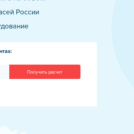
дств защиты
всей России
бслуживание
удование
трансформаторов
е оборудование
нтах:
в
Получить расчет
дчиком
тр