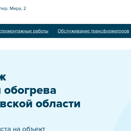
 пер. Мира, 2
ктромонтажные работы
Обслуживание трансформаторов
2
se.ru
ж
 обогрева
ория до 110кВ
вской области
адка релейной защиты
е электрики
 электромонтаж
ста на объект