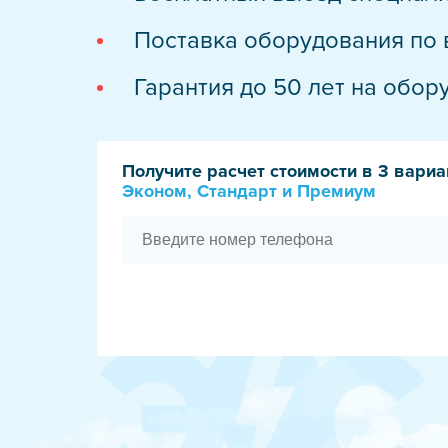
Испытания сре
Поставка оборудования по 
Техническое о
Гарантия до 50 лет на обор
Обслуживание 
Высоковольтно
Получите расчет стоимости в 3 вариа
Электрообогре
Эконом, Стандарт и Премиум
Новости
О компании
Реквизиты
Стать подря
Учебный цен